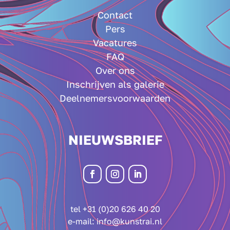
Contact
Pers
Vacatures
FAQ
Over ons
Inschrijven als galerie
Deelnemersvoorwaarden
NIEUWSBRIEF
tel +31 (0)20 626 40 20
e-mail:
info@kunstrai.nl