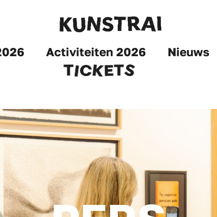
2026
Activiteiten 2026
Nieuws
K
S
E
I
C
T
T