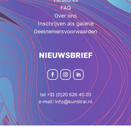
FAQ
Over ons
Inschrijven als galerie
Deelnemersvoorwaarden
NIEUWSBRIEF
tel +31 (0)20 626 40 20
e-mail:
info@kunstrai.nl