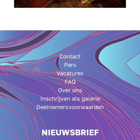
Contact
Pers
Vacatures
FAQ
Over ons
Inschrijven als galerie
Deelnemersvoorwaarden
NIEUWSBRIEF