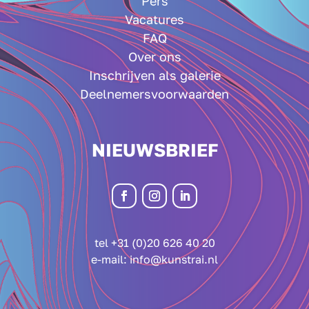
Pers
Vacatures
FAQ
Over ons
Inschrijven als galerie
Deelnemersvoorwaarden
NIEUWSBRIEF
tel +31 (0)20 626 40 20
e-mail:
info@kunstrai.nl