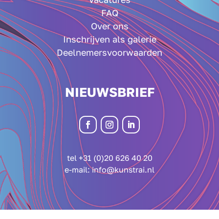
FAQ
Over ons
Inschrijven als galerie
Deelnemersvoorwaarden
NIEUWSBRIEF
tel +31 (0)20 626 40 20
e-mail:
info@kunstrai.nl