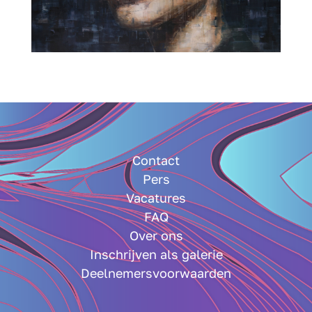
Contact
Pers
Vacatures
FAQ
Over ons
Inschrijven als galerie
Deelnemersvoorwaarden