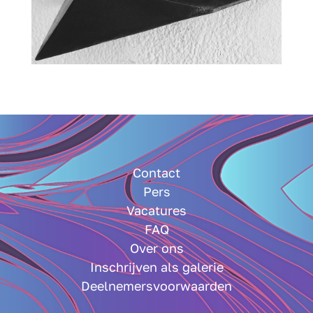
Contact
Pers
Vacatures
FAQ
Over ons
Inschrijven als galerie
Deelnemersvoorwaarden