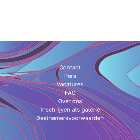
Contact
Pers
Vacatures
FAQ
Over ons
Inschrijven als galerie
Deelnemersvoorwaarden